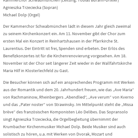
Kammerchor Schwabmünchen (Leitung: Tobias Burann-Drixler)
Agnieszka Trzeciecka (Sopran)
Michael Dolp (Orgel)
Der Kammerchor Schwabmünchen lädt in diesem Jahr gleich zweimal
zu seinem Kirchenkonzert ein. Am 11. November gibt der Chor zum
ersten Mal ein Konzert in Reinhartshausen in der Pfarrkirche St.
Laurentius. Der Eintritt ist frei, Spenden sind erbeten. Der Erlös des
Benefizkonzertes ist für die Kirchenrenovierung vorgesehen. Am 18.
November ist der Chor seit längerer Zeit wieder in der Wallfahrtskirche
Maria Hilf in Klosterlechfeld zu Gast.
Die Besucher können sich auf ein ansprechendes Programm mit Werken
aus der Romantik und dem 20. Jahrhundert freuen, wie das „Ave Maria“
von Rachmaninow, Rheinbergers „Abendlied“, „Ave verum“ von Kverno
und das „Pater noster“ von Strawinsky. Im Mittelpunkt steht die „Missa
brève“ des französischen Komponisten Léo Delibes. Das Sopransolo
singt Agnieszka Trzeciecka, die Orgelbegleitung übernimmt der
Krumbacher Kirchenmusiker Michael Dolp. Beide Musiker sind auch
solistisch zu hören, u.a. mit Werken von Dvorak, Mozart und