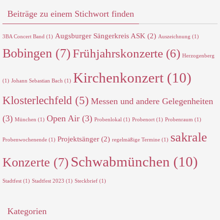
Beiträge zu einem Stichwort finden
Augsburger Sängerkreis ASK
(2)
3BA Concert Band
(1)
Auszeichnung
(1)
Bobingen
(7)
Frühjahrskonzerte
(6)
Herzogenberg
Kirchenkonzert
(10)
(1)
Johann Sebastian Bach
(1)
Klosterlechfeld
(5)
Messen und andere Gelegenheiten
(3)
Open Air
(3)
München
(1)
Probenlokal
(1)
Probenort
(1)
Probenraum
(1)
sakrale
Projektsänger
(2)
Probenwochenende
(1)
regelmäßige Termine
(1)
Schwabmünchen
(10)
Konzerte
(7)
Stadtfest
(1)
Stadtfest 2023
(1)
Steckbrief
(1)
Kategorien