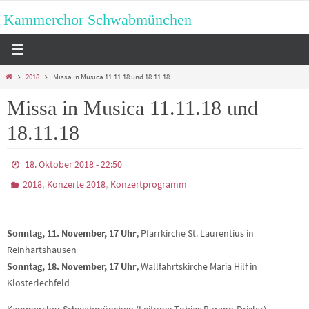
Zum
Kammerchor Schwabmünchen
Inhalt
springen
Start
2018
Missa in Musica 11.11.18 und 18.11.18
Missa in Musica 11.11.18 und
18.11.18
18. Oktober 2018 - 22:50
,
,
2018
Konzerte 2018
Konzertprogramm
Sonntag, 11. November, 17 Uhr
, Pfarrkirche St. Laurentius in
Reinhartshausen
Sonntag, 18. November, 17 Uhr
, Wallfahrtskirche Maria Hilf in
Klosterlechfeld