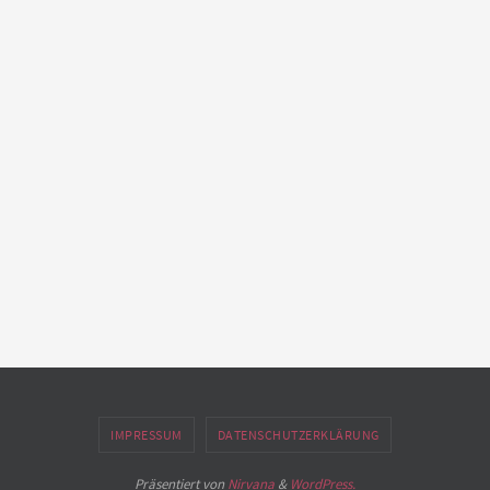
IMPRESSUM
DATENSCHUTZERKLÄRUNG
Präsentiert von
Nirvana
&
WordPress.