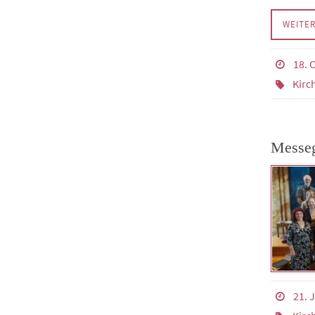
WEITE
18. 
Kirc
Messeg
21. J