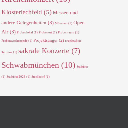
Klosterlechfeld
(5)
Messen und
andere Gelegenheiten
(3)
Open
München
(1)
Air
(3)
Probenlokal
(1)
Probenort
(1)
Probenraum
(1)
Projektsänger
(2)
Probenwochenende
(1)
regelmäßige
sakrale Konzerte
(7)
Termine
(1)
Schwabmünchen
(10)
Stadtfest
(1)
Stadtfest 2023
(1)
Steckbrief
(1)