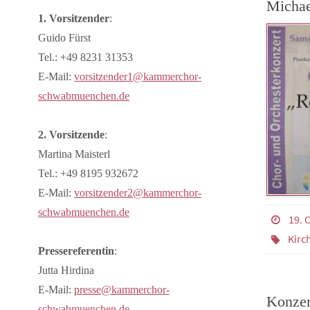
Michae
1. Vorsitzender
:
Guido Fürst
Tel.: +49 8231 31353
E-Mail:
vorsitzender1@kammerchor-
schwabmuenchen.de
2. Vorsitzende
:
Martina Maisterl
Tel.: +49 8195 932672
E-Mail:
vorsitzender2@kammerchor-
schwabmuenchen.de
19. 
Kirc
Pressereferentin
:
Jutta Hirdina
E-Mail:
presse@kammerchor-
Konzer
schwabmuenchen.de