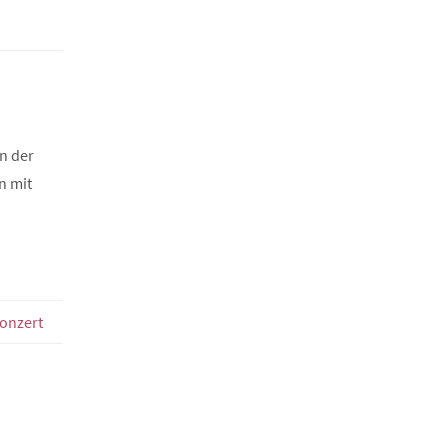
in der
n mit
onzert