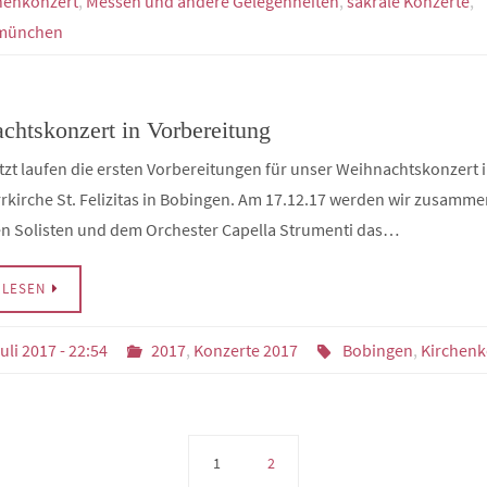
henkonzert
,
Messen und andere Gelegenheiten
,
sakrale Konzerte
,
münchen
chtskonzert in Vorbereitung
etzt laufen die ersten Vorbereitungen für unser Weihnachtskonzert 
rkirche St. Felizitas in Bobingen. Am 17.12.17 werden wir zusamme
n Solisten und dem Orchester Capella Strumenti das…
RLESEN
uli 2017 - 22:54
2017
,
Konzerte 2017
Bobingen
,
Kirchenk
1
2