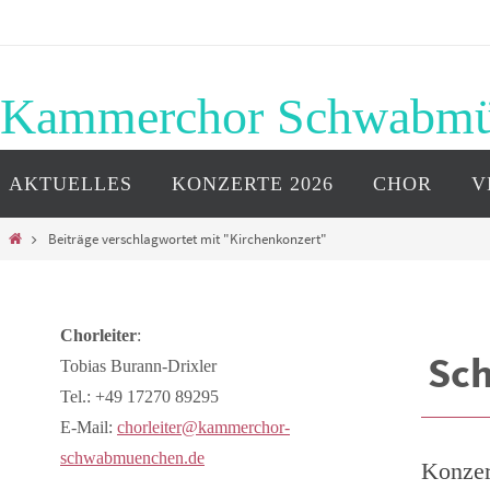
Zum
Inhalt
springen
Kammerchor Schwabm
Zum
AKTUELLES
KONZERTE 2026
CHOR
V
Inhalt
springen
Start
Beiträge verschlagwortet mit "Kirchenkonzert"
Chorleiter
:
Sc
Tobias Burann-Drixler
Tel.: +49 17270 89295
E-Mail:
chorleiter@kammerchor-
schwabmuenchen.de
Konzer