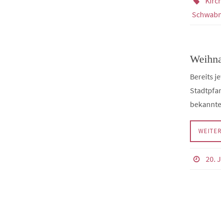
Kirc
Schwab
Weihna
Bereits j
Stadtpfar
bekannte
WEITE
20. J