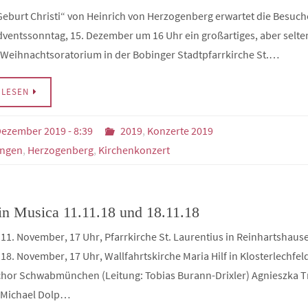
Geburt Christi“ von Heinrich von Herzogenberg erwartet die Besuc
dventssonntag, 15. Dezember um 16 Uhr ein großartiges, aber selte
 Weihnachtsoratorium in der Bobinger Stadtpfarrkirche St.…
RLESEN
Dezember 2019 - 8:39
2019
,
Konzerte 2019
ingen
,
Herzogenberg
,
Kirchenkonzert
in Musica 11.11.18 und 18.11.18
11. November, 17 Uhr, Pfarrkirche St. Laurentius in Reinhartshaus
18. November, 17 Uhr, Wallfahrtskirche Maria Hilf in Klosterlechfel
or Schwabmünchen (Leitung: Tobias Burann-Drixler) Agnieszka T
 Michael Dolp…