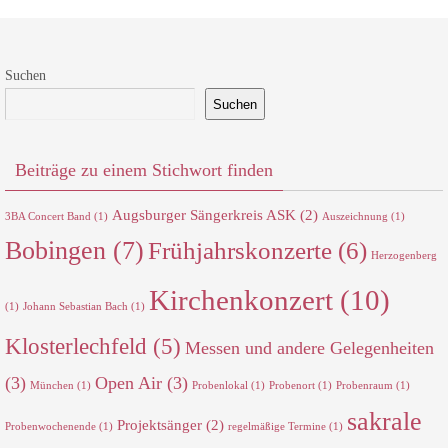
Suchen
Suchen
Beiträge zu einem Stichwort finden
Augsburger Sängerkreis ASK
(2)
3BA Concert Band
(1)
Auszeichnung
(1)
Bobingen
(7)
Frühjahrskonzerte
(6)
Herzogenberg
Kirchenkonzert
(10)
(1)
Johann Sebastian Bach
(1)
Klosterlechfeld
(5)
Messen und andere Gelegenheiten
(3)
Open Air
(3)
München
(1)
Probenlokal
(1)
Probenort
(1)
Probenraum
(1)
sakrale
Projektsänger
(2)
Probenwochenende
(1)
regelmäßige Termine
(1)