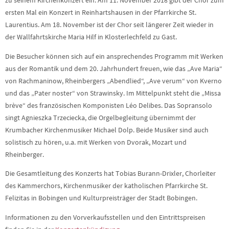
zu seinem Kirchenkonzert ein. Am 11. November 2018 gibt der Chor zum
ersten Mal ein Konzert in Reinhartshausen in der Pfarrkirche St.
Laurentius. Am 18. November ist der Chor seit längerer Zeit wieder in
der Wallfahrtskirche Maria Hilf in Klosterlechfeld zu Gast.
Die Besucher können sich auf ein ansprechendes Programm mit Werken
aus der Romantik und dem 20. Jahrhundert freuen, wie das „Ave Maria“
von Rachmaninow, Rheinbergers „Abendlied“, „Ave verum“ von Kverno
und das „Pater noster“ von Strawinsky. Im Mittelpunkt steht die „Missa
brève“ des französischen Komponisten Léo Delibes. Das Sopransolo
singt Agnieszka Trzeciecka, die Orgelbegleitung übernimmt der
Krumbacher Kirchenmusiker Michael Dolp. Beide Musiker sind auch
solistisch zu hören, u.a. mit Werken von Dvorak, Mozart und
Rheinberger.
Die Gesamtleitung des Konzerts hat Tobias Burann-Drixler, Chorleiter
des Kammerchors, Kirchenmusiker der katholischen Pfarrkirche St.
Felizitas in Bobingen und Kulturpreisträger der Stadt Bobingen.
Informationen zu den Vorverkaufsstellen und den Eintrittspreisen