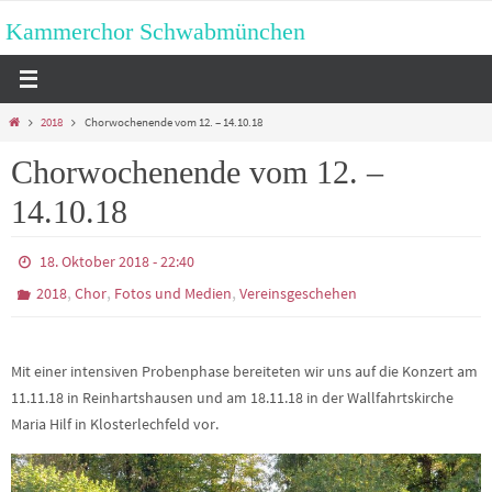
Zum
Kammerchor Schwabmünchen
Inhalt
springen
Start
2018
Chorwochenende vom 12. – 14.10.18
Chorwochenende vom 12. –
14.10.18
18. Oktober 2018 - 22:40
,
,
,
2018
Chor
Fotos und Medien
Vereinsgeschehen
Mit einer intensiven Probenphase bereiteten wir uns auf die Konzert am
11.11.18 in Reinhartshausen und am 18.11.18 in der Wallfahrtskirche
Maria Hilf in Klosterlechfeld vor.