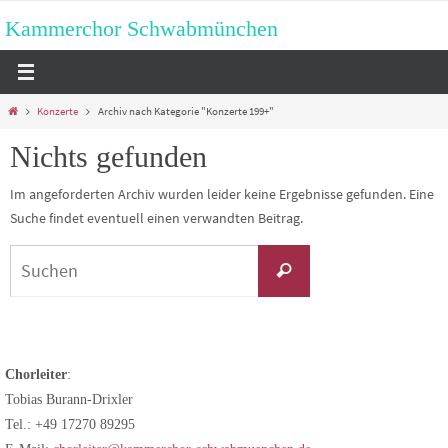
Zum
Kammerchor Schwabmünchen
Inhalt
springen
Start
Konzerte
Archiv nach Kategorie "Konzerte 199+"
Nichts gefunden
Im angeforderten Archiv wurden leider keine Ergebnisse gefunden. Eine
Suche findet eventuell einen verwandten Beitrag.
Suchen
Suchen
nach:
Chorleiter
:
Tobias Burann-Drixler
Tel.: +49 17270 89295