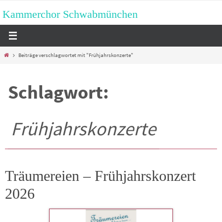
Zum
Kammerchor Schwabmünchen
Inhalt
springen
Start
Beiträge verschlagwortet mit "Frühjahrskonzerte"
Schlagwort:
Frühjahrskonzerte
Träumereien – Frühjahrskonzert
2026