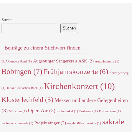
Suchen
Suchen
Beiträge zu einem Stichwort finden
Augsburger Sängerkreis ASK
(2)
3BA Concert Band
(1)
Auszeichnung
(1)
Bobingen
(7)
Frühjahrskonzerte
(6)
Herzogenberg
Kirchenkonzert
(10)
(1)
Johann Sebastian Bach
(1)
Klosterlechfeld
(5)
Messen und andere Gelegenheiten
(3)
Open Air
(3)
München
(1)
Probenlokal
(1)
Probenort
(1)
Probenraum
(1)
sakrale
Projektsänger
(2)
Probenwochenende
(1)
regelmäßige Termine
(1)