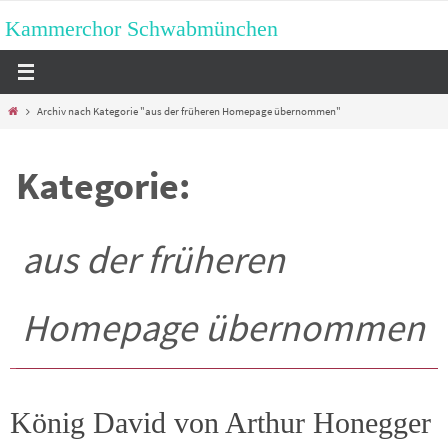
Zum
Kammerchor Schwabmünchen
Inhalt
springen
Start
Archiv nach Kategorie "aus der früheren Homepage übernommen"
Kategorie:
aus der früheren
Homepage übernommen
König David von Arthur Honegger