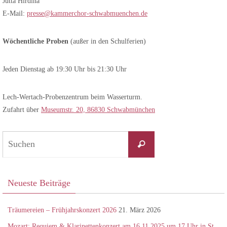
Jutta Hirdina
E-Mail:
presse@kammerchor-schwabmuenchen.de
Wöchentliche Proben
(außer in den Schulferien)
Jeden Dienstag ab 19:30 Uhr bis 21:30 Uhr
Lech-Wertach-Probenzentrum beim Wasserturm.
Zufahrt über
Museumstr. 20, 86830 Schwabmünchen
Suchen
Suchen
nach:
Neueste Beiträge
Träumereien – Frühjahrskonzert 2026
21. März 2026
Mozart: Requiem & Klarinettenkonzert am 16.11.2025 um 17 Uhr in St.