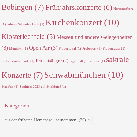
Bobingen
(7)
Frühjahrskonzerte
(6)
Herzogenberg
Kirchenkonzert
(10)
(1)
Johann Sebastian Bach
(1)
Klosterlechfeld
(5)
Messen und andere Gelegenheiten
(3)
Open Air
(3)
München
(1)
Probenlokal
(1)
Probenort
(1)
Probenraum
(1)
sakrale
Projektsänger
(2)
Probenwochenende
(1)
regelmäßige Termine
(1)
Schwabmünchen
(10)
Konzerte
(7)
Stadtfest
(1)
Stadtfest 2023
(1)
Steckbrief
(1)
Kategorien
Kategorien