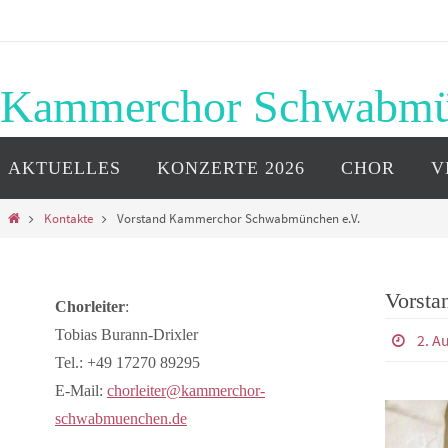
Zum
Inhalt
springen
Kammerchor Schwabm
Zum
AKTUELLES
KONZERTE 2026
CHOR
V
Inhalt
springen
Start
Kontakte
Vorstand Kammerchor Schwabmünchen e.V.
Vorsta
Chorleiter
:
Tobias Burann-Drixler
2. A
Tel.: +49 17270 89295
E-Mail:
chorleiter@kammerchor-
schwabmuenchen.de