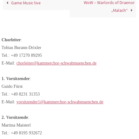
WoW – Warlords of Draenor
Game Music live
„Malach“
Chorleiter
:
Tobias Burann-Drixler
Tel.: +49 17270 89295
E-Mail:
chorleiter@kammerchor-schwabmuenchen.de
1. Vorsitzender
:
Guido Fürst
Tel.: +49 8231 31353
E-Mail:
vorsitzender1@kammerchor-schwabmuenchen.de
2. Vorsitzende
:
Martina Maisterl
Tel.: +49 8195 932672