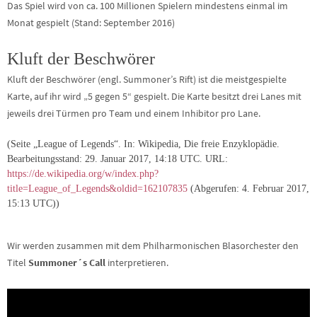
Das Spiel wird von ca. 100 Millionen Spielern mindestens einmal im
Monat gespielt (Stand: September 2016)
Kluft der Beschwörer
Kluft der Beschwörer (engl. Summoner’s Rift) ist die meistgespielte
Karte, auf ihr wird „5 gegen 5“ gespielt. Die Karte besitzt drei Lanes mit
jeweils drei Türmen pro Team und einem Inhibitor pro Lane.
(Seite „League of Legends“. In: Wikipedia, Die freie Enzyklopädie.
Bearbeitungsstand: 29. Januar 2017, 14:18 UTC. URL:
https://de.wikipedia.org/w/index.php?
title=League_of_Legends&oldid=162107835
(Abgerufen: 4. Februar 2017,
15:13 UTC))
Wir werden zusammen mit dem Philharmonischen Blasorchester den
Titel
Summoner´s Call
interpretieren.