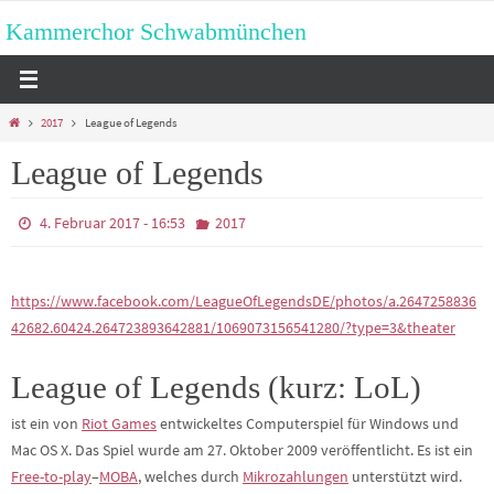
Zum
Kammerchor Schwabmünchen
Inhalt
springen
Start
2017
League of Legends
League of Legends
4. Februar 2017 - 16:53
2017
https://www.facebook.com/LeagueOfLegendsDE/photos/a.2647258836
42682.60424.264723893642881/1069073156541280/?type=3&theater
League of Legends (kurz: LoL)
ist ein von
Riot Games
entwickeltes Computerspiel für Windows und
Mac OS X. Das Spiel wurde am 27. Oktober 2009 veröffentlicht. Es ist ein
Free-to-play
–
MOBA
, welches durch
Mikrozahlungen
unterstützt wird.