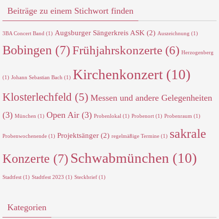
Beiträge zu einem Stichwort finden
Augsburger Sängerkreis ASK
(2)
3BA Concert Band
(1)
Auszeichnung
(1)
Bobingen
(7)
Frühjahrskonzerte
(6)
Herzogenberg
Kirchenkonzert
(10)
(1)
Johann Sebastian Bach
(1)
Klosterlechfeld
(5)
Messen und andere Gelegenheiten
(3)
Open Air
(3)
München
(1)
Probenlokal
(1)
Probenort
(1)
Probenraum
(1)
sakrale
Projektsänger
(2)
Probenwochenende
(1)
regelmäßige Termine
(1)
Schwabmünchen
(10)
Konzerte
(7)
Stadtfest
(1)
Stadtfest 2023
(1)
Steckbrief
(1)
Kategorien