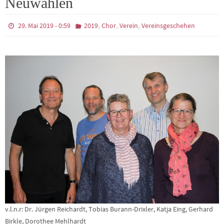
Neuwahlen
,
,
,
29. Mai 2019 - 0:59
2019
Chor
Verein
Vereinsgeschehen
v.l.n.r: Dr. Jürgen Reichardt, Tobias Burann-Drixler, Katja Eing, Gerhard
Birkle, Dorothee Mehlhardt