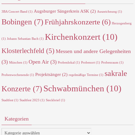
Augsburger Sängerkreis ASK
(2)
3BA Concert Band
(1)
Auszeichnung
(1)
Bobingen
(7)
Frühjahrskonzerte
(6)
Herzogenberg
Kirchenkonzert
(10)
(1)
Johann Sebastian Bach
(1)
Klosterlechfeld
(5)
Messen und andere Gelegenheiten
(3)
Open Air
(3)
München
(1)
Probenlokal
(1)
Probenort
(1)
Probenraum
(1)
sakrale
Projektsänger
(2)
Probenwochenende
(1)
regelmäßige Termine
(1)
Schwabmünchen
(10)
Konzerte
(7)
Stadtfest
(1)
Stadtfest 2023
(1)
Steckbrief
(1)
Kategorien
Kategorien