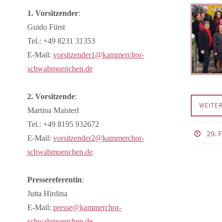
1. Vorsitzender
:
Guido Fürst
Tel.: +49 8231 31353
E-Mail:
vorsitzender1@kammerchor-
schwabmuenchen.de
2. Vorsitzende
:
WEITE
Martina Maisterl
Tel.: +49 8195 932672
29. 
E-Mail:
vorsitzender2@kammerchor-
schwabmuenchen.de
Pressereferentin
:
Jutta Hirdina
E-Mail:
presse@kammerchor-
schwabmuenchen.de