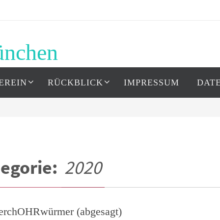
ünchen
EREIN
RÜCKBLICK
IMPRESSUM
DAT
egorie:
2020
rchOHRwürmer (abgesagt)