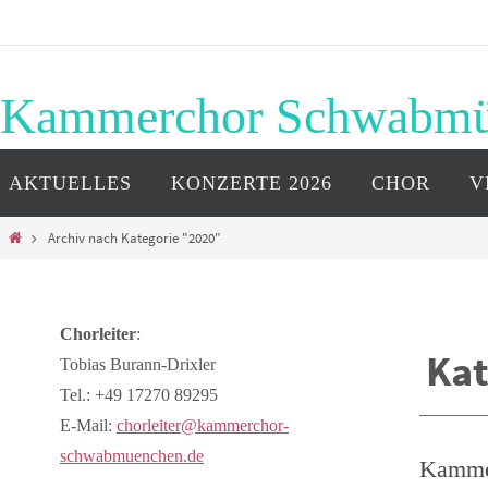
Zum
Inhalt
springen
Kammerchor Schwabm
Zum
AKTUELLES
KONZERTE 2026
CHOR
V
Inhalt
springen
Start
Archiv nach Kategorie "2020"
Chorleiter
:
Kat
Tobias Burann-Drixler
Tel.: +49 17270 89295
E-Mail:
chorleiter@kammerchor-
schwabmuenchen.de
Kamme