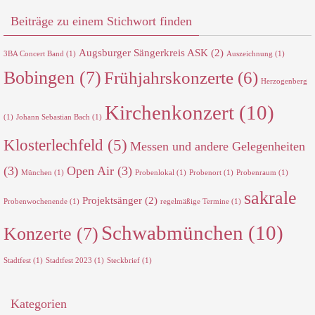
Beiträge zu einem Stichwort finden
Augsburger Sängerkreis ASK
(2)
3BA Concert Band
(1)
Auszeichnung
(1)
Bobingen
(7)
Frühjahrskonzerte
(6)
Herzogenberg
Kirchenkonzert
(10)
(1)
Johann Sebastian Bach
(1)
Klosterlechfeld
(5)
Messen und andere Gelegenheiten
(3)
Open Air
(3)
München
(1)
Probenlokal
(1)
Probenort
(1)
Probenraum
(1)
sakrale
Projektsänger
(2)
Probenwochenende
(1)
regelmäßige Termine
(1)
Schwabmünchen
(10)
Konzerte
(7)
Stadtfest
(1)
Stadtfest 2023
(1)
Steckbrief
(1)
Kategorien