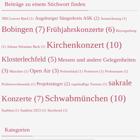
Beiträge zu einem Stichwort finden
Augsburger Sängerkreis ASK
(2)
3BA Concert Band
(1)
Auszeichnung
(1)
Bobingen
(7)
Frühjahrskonzerte
(6)
Herzogenberg
Kirchenkonzert
(10)
(1)
Johann Sebastian Bach
(1)
Klosterlechfeld
(5)
Messen und andere Gelegenheiten
(3)
Open Air
(3)
München
(1)
Probenlokal
(1)
Probenort
(1)
Probenraum
(1)
sakrale
Projektsänger
(2)
Probenwochenende
(1)
regelmäßige Termine
(1)
Schwabmünchen
(10)
Konzerte
(7)
Stadtfest
(1)
Stadtfest 2023
(1)
Steckbrief
(1)
Kategorien