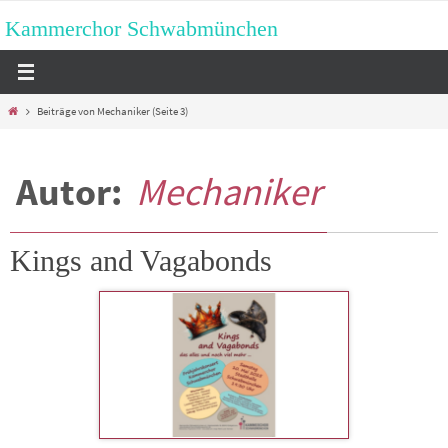
Zum
Kammerchor Schwabmünchen
Inhalt
springen
Start
Beiträge von Mechaniker
(Seite 3)
Autor:
Mechaniker
Kings and Vagabonds