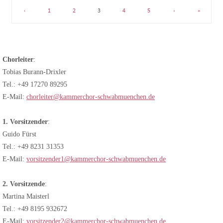
‹
1
2
3
4
5
›
»
Chorleiter
:
Tobias Burann-Drixler
Tel.: +49 17270 89295
E-Mail:
chorleiter@kammerchor-schwabmuenchen.de
1. Vorsitzender
:
Guido Fürst
Tel.: +49 8231 31353
E-Mail:
vorsitzender1@kammerchor-schwabmuenchen.de
2. Vorsitzende
:
Martina Maisterl
Tel.: +49 8195 932672
E-Mail:
vorsitzender2@kammerchor-schwabmuenchen.de